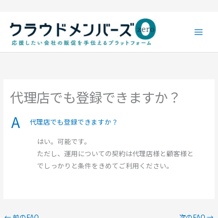
内
容
を
ス
キ
ッ
プ
代理店でも登録できますか？
A
代理店でも登録できますか？
はい。可能です。
ただし、運用についての契約は代理店様と顧客様と
でしっかりと条件をきめてご利用ください。
←
前のFAQ
次のFAQ
→